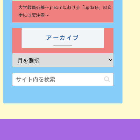
大学教員公募～jrecinにおける「update」の文
字には要注意～
アーカイブ