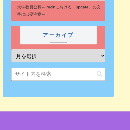
大学教員公募～jrecinにおける「update」の文
字には要注意～
アーカイブ