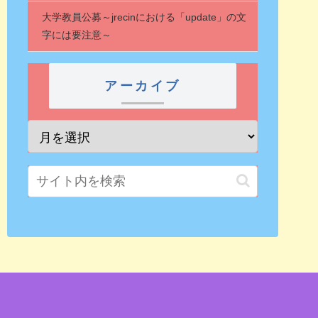
大学教員公募～jrecinにおける「update」の文
字には要注意～
アーカイブ