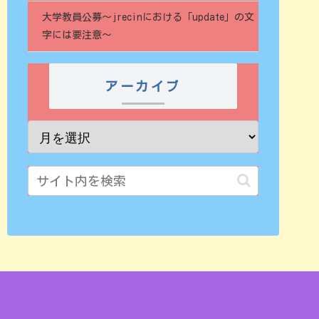
大学教員公募～jrecinにおける「update」の文
字には要注意～
アーカイブ