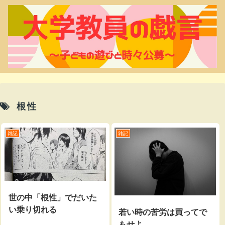
根性
雑記
雑記
世の中「根性」でだいた
い乗り切れる
若い時の苦労は買ってで
もせよ