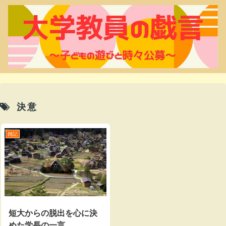
決意
雑記
短大からの脱出を心に決
めた学長の一言