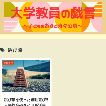
跳び箱
運動遊び
跳び箱を使った運動遊び!!
～平均台やタイヤを活用