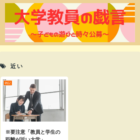
近い
雑記
※要注意「教員と学生の
距離が近い大学」