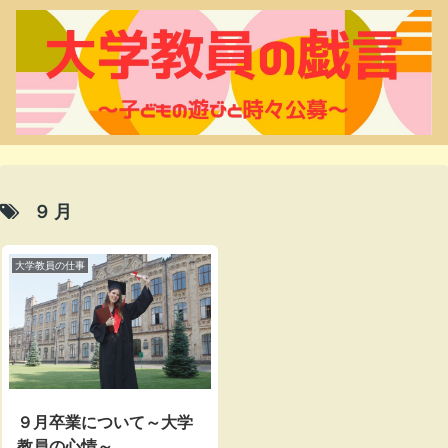
９月
大学教員の仕事
９月卒業について～大学
教員の心情～