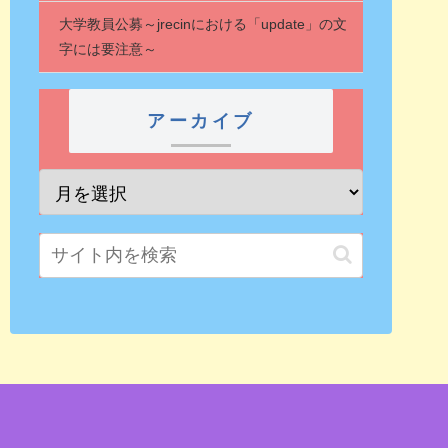
大学教員公募～jrecinにおける「update」の文
字には要注意～
アーカイブ