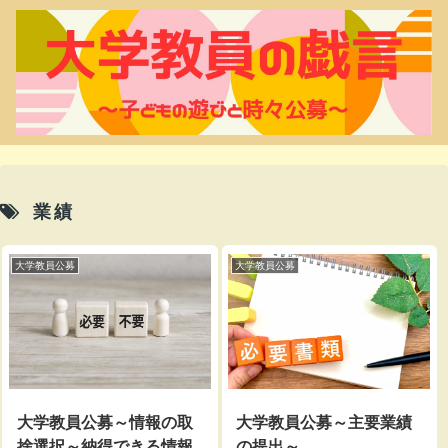
業績
大学教員公募
大学教員公募
大学教員公募～情報の取
大学教員公募～主要業績
捨選択～納得できる情報
の提出～