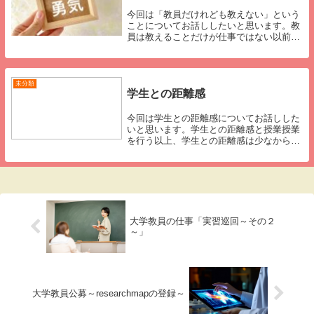
今回は「教員だけれども教えない」という
ことについてお話ししたいと思います。教
員は教えることだけが仕事ではない以前書
いた内容と重複しますので、以前の記事を
ご覧になられていない方は、以下の記事も
ご参照ください。教員である皆様であれば
ご理解いただ...
未分類
学生との距離感
今回は学生との距離感についてお話しした
いと思います。学生との距離感と授業授業
を行う以上、学生との距離感は少なからず
意識することがあります。学年といった集
団との距離感も、学生との個人との距離感
も、やはり「適切」な距離感がベストで
す。それは言わ...
大学教員の仕事「実習巡回～その２
～」
大学教員公募～researchmapの登録～