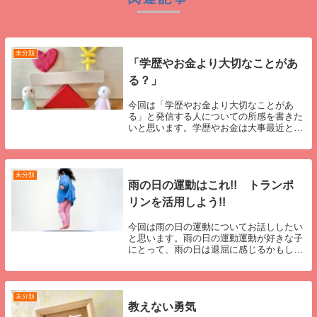
未分類
「学歴やお金より大切なことがあ
る？」
今回は「学歴やお金より大切なことがあ
る」と発信する人についての所感を書きた
いと思います。学歴やお金は大事最近とい
うことではないのですが、前々から違和感
を感じていたことがあります。それは、
「お金より幸せなことがある」「学歴が全
てじゃない」と言...
未分類
雨の日の運動はこれ!! トランポ
リンを活用しよう!!
今回は雨の日の運動についてお話ししたい
と思います。雨の日の運動運動が好きな子
にとって、雨の日は退屈に感じるかもしれ
ません。運動が好きでなかったとしても、
遊べる場所が制限されてしまうと、年齢の
低い子どもであれば駄々をこねたり、退屈
から機嫌が悪...
未分類
教えない勇気