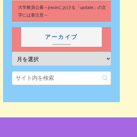
大学教員公募～jrecinにおける「update」の文
字には要注意～
アーカイブ