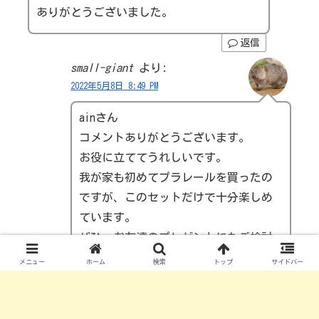
ありがとうございました。
返信
small-giant
より:
2022年5月8日 8:49 PM
ainさん
コメントありがとうございます。
お役に立ててうれしいです。
我が家も初めてプラレールを買ったの
ですが、このセットだけで十分楽しめ
ています。
ぜひ、お友達のプレゼントにもご検討
ください。
メニュー
ホーム
検索
トップ
サイドバー
返信