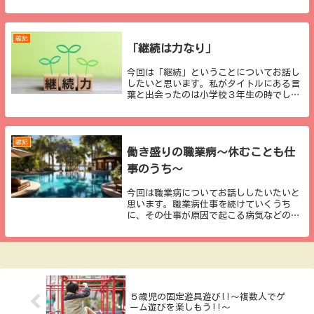
え子に積極的に関わるということ世間一般
的には、「教え子に積極的にかかわる先
生」「面倒見の良い先生」などがいわゆる
「良い先生」と...
雑記
「継続は力なり」
今回は「継続」ということについてお話し
したいと思います。私がタイトルにある言
葉と出会ったのは小学校３年生の時でし
た。私が通っていたスイミングスクールで
は、水泳を行う際の約束事を全員で読み上
げる習慣があり、一番最後に「継続は力な
り」と読み上げ...
雑記
働き盛りの職業病～休むことも仕
事のうち～
今回は職業病についてお話ししたいたいと
思います。職業病仕事を続けていくうち
に、その仕事が原因で起こる病気などのこ
とを「職業病」ということがありますが、
その職業に就いているからこその「癖」の
ようなものも職業病ということがありま
す。例えば、教員...
５歳児の固定遊具遊び!!～複数人でゲ
ーム遊びを楽しもう!!～