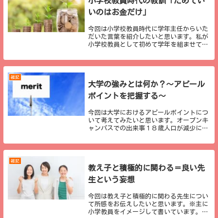
小学校教員時代の教訓「ためてい
いのはお金だけ」
今回は小学校教員時代に学年主任からいた
だいた言葉を紹介したいと思います。私が
小学校教員として初めて学年を組ませてい
ただいたときの学年主任からタイトルのよ
うな言葉をいただきました。いただいた当
初は、正直なところ「確かにな」ぐらいに
しか感じてい...
雑記
大学の強みとは何か？～アピール
ポイントを把握する～
今回は大学におけるアピールポイントにつ
いて考えてみたいと思います。オープンキ
ャンパスでの出来事１８歳人口が減少に向
かっている昨今、大学ではオープンキャン
パスへの熱がさらに高まっております。オ
ープンキャンパスへの参加度が受験とどの
程度関わって...
雑記
教え子と積極的に関わる＝良い先
生という妄想
今回は教え子と積極的に関わる先生につい
て所感をお伝えしたいと思います。※主に
小学教員をイメージして書いています。教