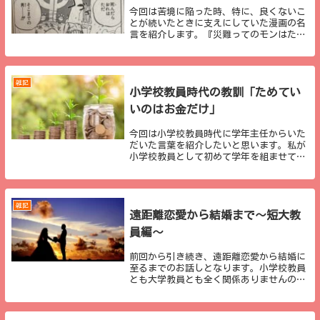
今回は苦境に陥った時、特に、良くないこ
とが続いたときに支えにしていた漫画の名
言を紹介します。『災難ってのモンはたた
みかけるのが世の常だ。言い訳したらどな
たか助けてくれんのか？』引用：「ONE
PIECE 50巻」集英社国民的アニメ「ONE
...
雑記
小学校教員時代の教訓「ためてい
いのはお金だけ」
今回は小学校教員時代に学年主任からいた
だいた言葉を紹介したいと思います。私が
小学校教員として初めて学年を組ませてい
ただいたときの学年主任からタイトルのよ
うな言葉をいただきました。いただいた当
初は、正直なところ「確かにな」ぐらいに
しか感じてい...
雑記
遠距離恋愛から結婚まで～短大教
員編～
前回から引き続き、遠距離恋愛から結婚に
至るまでのお話しとなります。小学校教員
とも大学教員とも全く関係ありませんの
で、本当に興味のある方のみ、お読みいた
だけたらと思います。内容についても、コ
ツや秘訣などが書いてあるのではなく、自