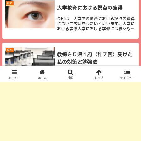
分の経験を書い...
雑記
大学教育における視点の獲得
今回は、大学での教育における視点の獲得
についてお話をしたいと思います。大学に
おける学修大学における学修には様々なも
のがあります。進学する専門分野によっ
て、より特化した知識、技能を学びます。
そして、忘れていきます。おそらく、大卒
の方で大学生時...
雑記
教採を５県１府（計７回）受けた
私の対策と勉強法
今回は小学校教員を目指す方向けの記事を
書いていきたいと思います。具体的には、
メニュー
ホーム
検索
トップ
サイドバー
教員採用試験で注意したいポイントを紹介
します。まず、私はこれまで宮崎県、鹿児
島県、岡山県、千葉県(２回)、大阪府、奈
良県の合計５県１府（７回）の教員採用試
験を受けて...
大学教員の仕事
小学校教員と大学教員の違い
⑤「補教と補講」
今回は「補教と補講」のお話をしようと思
います。「補教」まず、補教と補講という
言葉の意味について簡単に説明しておきま