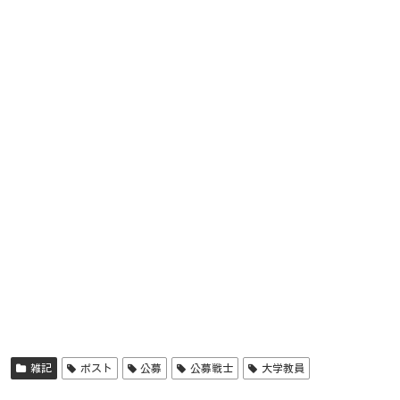
雑記
ポスト
公募
公募戦士
大学教員