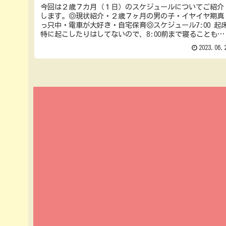
今回は２歳７カ月（１日）のスケジュールについてご紹介
します。◎現状紹介・２歳７ヶ月の男の子・イヤイヤ期真
っ只中・電車が大好き・自宅保育◎スケジュール7:00 起
特に起こしたりはしてないので、8:00前まで寝ることもあ
りますが、だいたい7:...
2023.06.