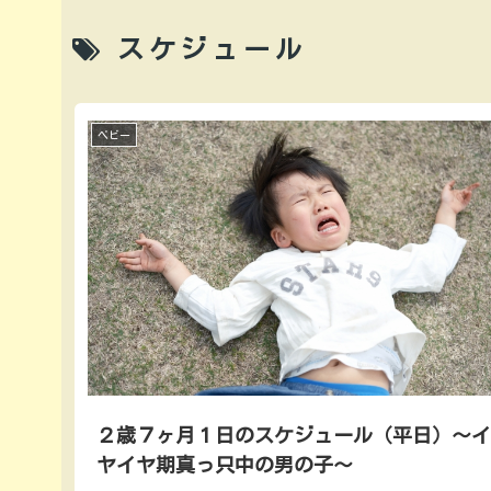
スケジュール
ベビー
２歳７ヶ月１日のスケジュール（平日）～
ヤイヤ期真っ只中の男の子～