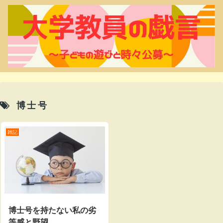
博士号
雑記
博士号を持たない私の劣
等感と野望