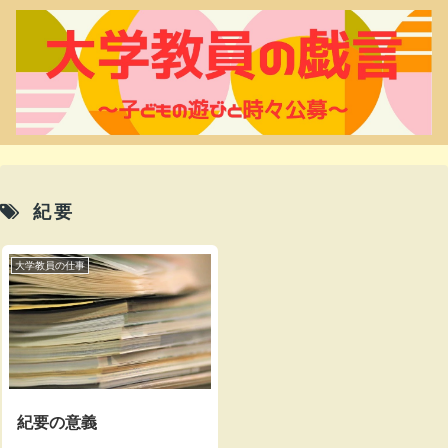
紀要
大学教員の仕事
紀要の意義