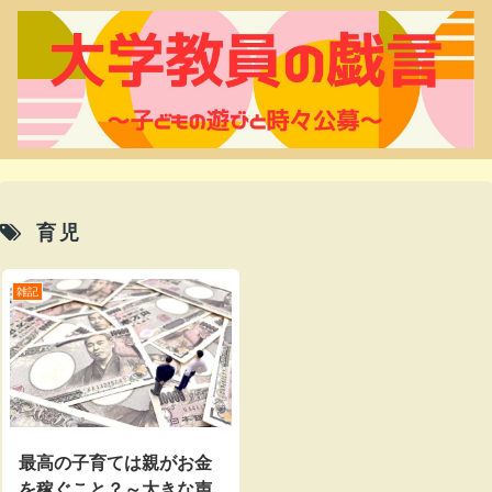
育児
雑記
最高の子育ては親がお金
を稼ぐこと？～大きな声