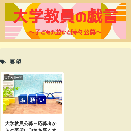
要望
大学教員公募
大学教員公募～応募者か
らの要望は印象を悪くす