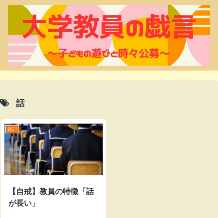
話
雑記
【自戒】教員の特徴「話
が長い」