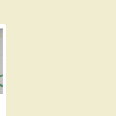
び
の
!