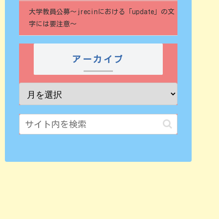
大学教員公募～jrecinにおける「update」の文
字には要注意～
アーカイブ