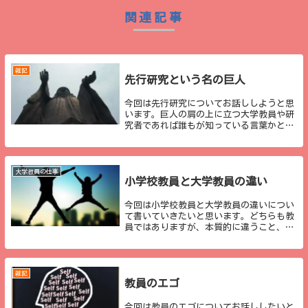
関連記事
雑記
先行研究という名の巨人
今回は先行研究についてお話ししようと思
います。巨人の肩の上に立つ大学教員や研
究者であれば誰もが知っている言葉かと思
います。論文検索ツールの一つである
「Googleスカラー」のトップページにも表
示されているこの言葉、かの有名なアイザ
ック・ニュ...
大学教員の仕事
小学校教員と大学教員の違い
今回は小学校教員と大学教員の違いについ
て書いていきたいと思います。どちらも教
員ではありますが、本質的に違うこと、業
務内容的に違うことなどがありますので、
よかったらご参考にどうぞ。教科書を「つ
かう人」と「つくる人」これは小学校教員
と大学教員の...
雑記
教員のエゴ
今回は教員のエゴについてお話ししたいと