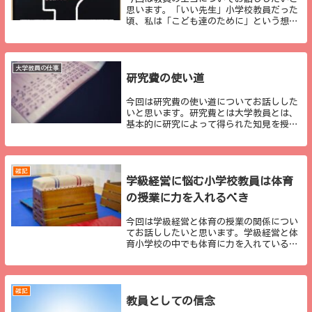
思います。「いい先生」小学校教員だった
頃、私は「こども達のために」という想い
で働いていました。こども達が興味をもっ
てくれそうな授業の構想や、丸つけ、作品
へのコメント、掲示、写真の印刷などに加
え、暑中見舞...
大学教員の仕事
研究費の使い道
今回は研究費の使い道についてお話しした
いと思います。研究費とは大学教員とは、
基本的に研究によって得られた知見を授業
等で教育、ひいては社会に還元する、とい
う役割を担っているため、研究を行う責務
があります（近年はこの役割が薄れている
ような気がし...
雑記
学級経営に悩む小学校教員は体育
の授業に力を入れるべき
今回は学級経営と体育の授業の関係につい
てお話ししたいと思います。学級経営と体
育小学校の中でも体育に力を入れている学
校であれば、この「学級経営と体育」とい
うキャッチフレーズを少なからず使ってい
ることが多いと感じます。そして、私もそ
の関係は密接...
雑記
教員としての信念