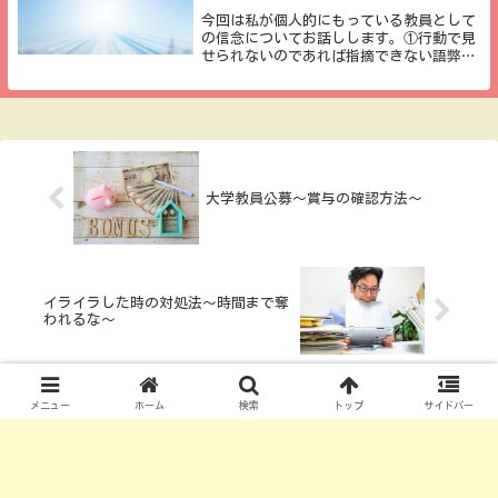
今回は私が個人的にもっている教員として
の信念についてお話しします。①行動で見
せられないのであれば指摘できない語弊が
あるかもしれませんので、詳しく説明する
と、「自分ができていないことは、それを
人に指摘する資格はない」と思っていると
いうことです...
大学教員公募～賞与の確認方法～
イライラした時の対処法〜時間まで奪
われるな〜
メニュー
ホーム
検索
トップ
サイドバー
コメント