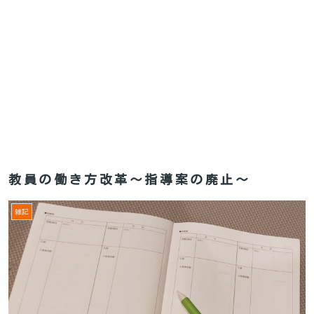
教員の働き方改革～指導案の廃止～
雑記