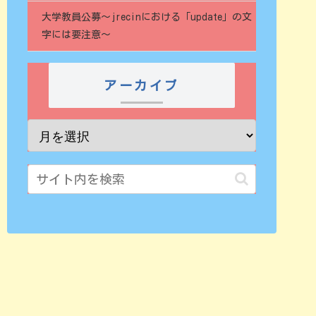
大学教員公募～jrecinにおける「update」の文
字には要注意～
アーカイブ