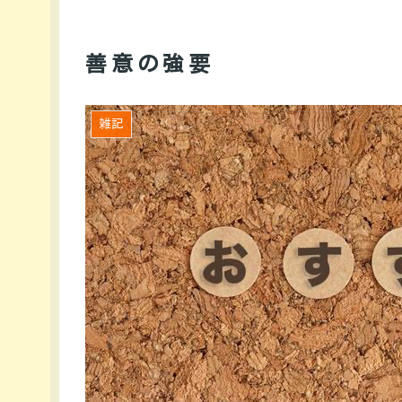
善意の強要
雑記