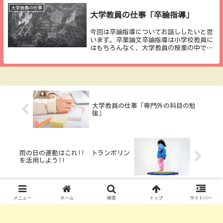
分の経験を書い...
大学教員の仕事
大学教員の仕事「卒論指導」
今回は卒論指導についてお話ししたいと思
います。卒業論文卒論指導は小学校教員に
はもちろんなく、大学教員の授業の中でも
１年(ゼミ配属から考えると２〜３年)を通
して行う授業であり、最も重い授業の一つ
だと考えています。ちなみに、４年制大学
では芸術系...
大学教員の仕事「専門外の科目の勉
強」
雨の日の運動はこれ!! トランポリン
を活用しよう!!
メニュー
ホーム
検索
トップ
サイドバー
コメント