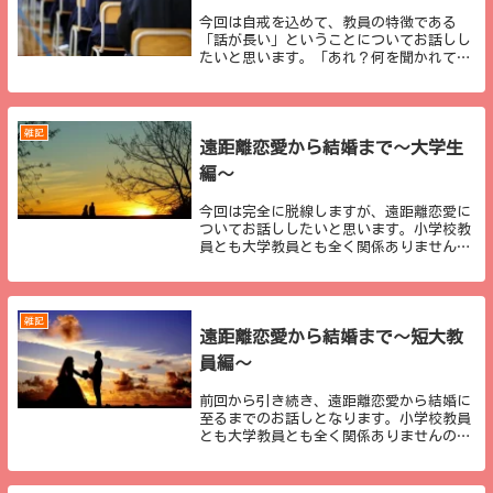
今回は自戒を込めて、教員の特徴である
「話が長い」ということについてお話しし
たいと思います。「あれ？何を聞かれてい
たんだっけ？」私が自分の話が長いと自覚
したのは大学４年生の時でした。 「つま
り、何がいいたかったんだ？」と、自分で
も何を回答して...
雑記
遠距離恋愛から結婚まで～大学生
編～
今回は完全に脱線しますが、遠距離恋愛に
ついてお話ししたいと思います。小学校教
員とも大学教員とも全く関係ありませんの
で、本当に興味のある方のみ、お読みいた
だけたらと思います。内容についても、コ
ツや秘訣などが書いてあるのではなく、自
分の経験を書...
雑記
遠距離恋愛から結婚まで～短大教
員編～
前回から引き続き、遠距離恋愛から結婚に
至るまでのお話しとなります。小学校教員
とも大学教員とも全く関係ありませんの
で、本当に興味のある方のみ、お読みいた
だけたらと思います。内容についても、コ
ツや秘訣などが書いてあるのではなく、自