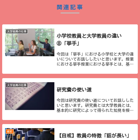
関連記事
大学教員の仕事
小学校教員と大学教員の違い
⑧「挙手」
今回は「挙手」における小学校と大学の違
いについてお話ししたいと思います。授業
における挙手授業における挙手とは、基本
的には、教員の問いに対する自分の意思表
示のための行為です。教員の問いに対し
て、具体的に回答をする場合、与えられた
選択肢を選択す...
大学教員の仕事
研究費の使い道
今回は研究費の使い道についてお話しした
いと思います。研究費とは大学教員とは、
基本的に研究によって得られた知見を授業
等で教育、ひいては社会に還元する、とい
う役割を担っているため、研究を行う責務
があります（近年はこの役割が薄れている
ような気がし...
雑記
【自戒】教員の特徴「話が長い」