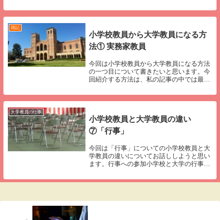
員と民間企業との比較があります。民間企
業ではありえないことを教育現場では当た
り前のようにやっているといった投稿で
す。実...
雑記
小学校教員から大学教員になる方
法① 実務家教員
今回は小学校教員から大学教員になる方法
の一つ目について書きたいと思います。今
回紹介する方法は、私の記事の中では最初
に紹介しますが、正直なところ「王道」で
はありません。先に申し上げておきます
と、①小学校教員として２０年以上の勤務
経験がある方②...
大学教員の仕事
小学校教員と大学教員の違い
⑦「行事」
今回は「行事」についての小学校教員と大
学教員の違いについてお話ししようと思い
ます。行事への参加小学校と大学の行事に
ついては、参加のスタンスが全く異なりま
す。まず、行事に対する準備についてです
が、小学校では企画、準備、運営までを教
員が全て行い...