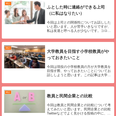
です。基本的...
雑記
ふとした時に連絡ができる上司
（に私はなりたい）
今回は上司との関係性についてお話しした
いと思います。人が苦手いきなりですが、
私は友達と呼べる人が少ないです。コロナ
禍がさらに拍車をかけましたが、仕事関係
以外の人とプライベートで会ったのは年に
１回、２回程度だと思います。悲しい人だ
と思われるか...
雑記
大学教員を目指す小学校教員がや
っておきたいこと
今回は現役の小学校教員の方が大学教員を
目指す際、やっておきたいことについてお
話ししようと思います。この記事は大学教
員への「なり方」を解説しているわけでは
なく、「小学校教員時代にこういうことを
しておくと、大学教員を目指しやすい」と
いった内容と...
雑記
教員と民間企業との比較
今回は教員と民間企業との比較について考
えてみたいと思います。民間企業との比較
Twitterなどでよく見かける投稿の中に、教