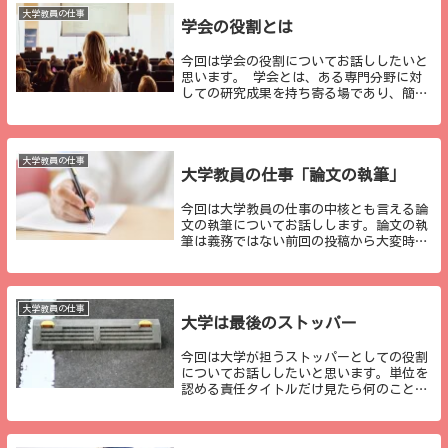
本的な会議と...
大学教員の仕事
学会の役割とは
今回は学会の役割についてお話ししたいと
思います。 学会とは、ある専門分野に対
しての研究成果を持ち寄る場であり、簡単
に言えば、勉強会のような場です。小学校
でいえば、公開研究会と同じようなものと
思ってもらえたらよいかと思います。大学
教員は研究成...
大学教員の仕事
大学教員の仕事「論文の執筆」
今回は大学教員の仕事の中核とも言える論
文の執筆についてお話しします。論文の執
筆は義務ではない前回の投稿から大変時間
が経ってしまいましたが、なぜ、投稿に割
く時間がなかったかというと、「論文の執
筆」に追われていたからです。知り合いの
教員の中には...
大学教員の仕事
大学は最後のストッパー
今回は大学が担うストッパーとしての役割
についてお話ししたいと思います。単位を
認める責任タイトルだけ見たら何のことや
らわからないことがほとんどだと思います
が、大学はある意味ストッパー的な役割を
担っている部分があります。それは、「免