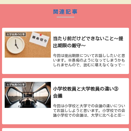
関連記事
大学教員の仕事
当たり前だけどできないこと～提
出期限の厳守～
今回は提出期限についてお話ししたいと思
います。※愚痴のようになってしまうかも
しれませんので、読むに堪えなくなってし
まった方は、途中でもどうぞ読むのをおや
めください。一部の大学生は提出期限が守
れない見出しの通りですが、一部の大学生
は課題や提出...
大学教員の仕事
小学校教員と大学教員の違い③
会議
今回は小学校と大学での会議の違いについ
てお話ししようと思います。小学校での会
議小学校での会議は、大学に比べると圧倒
的に少ないです。小学校にいるとあまりそ
の少なさを感じることはないかもしれませ
んが、圧倒的に少ないです。おそらく、基