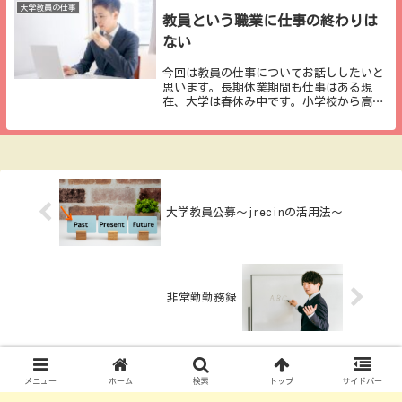
許・資格に関...
大学教員の仕事
教員という職業に仕事の終わりは
ない
今回は教員の仕事についてお話ししたいと
思います。長期休業期間も仕事はある現
在、大学は春休み中です。小学校から高校
までの先生方も、３月下旬からほんの少し
だけ春休み期間に入るのではないかと思い
ます。もちろん、春休みというのは「学生
や子ども達が」...
大学教員公募～jrecinの活用法～
非常勤勤務録
メニュー
ホーム
検索
トップ
サイドバー
コメント