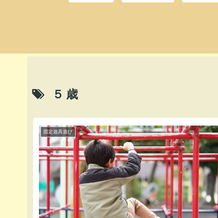
５歳
固定遊具遊び