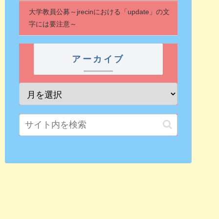
大学教員公募～jrecinにおける「update」の文
字には要注意～
アーカイブ