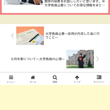
闘争の結果をお話ししたいと思います。※
大学教員公募についてお得な情報をまとめ
ています。noteにて有料とはなりますが、
２０本以上の記事が詰まっていますので、
ご参考になれば幸いです。非常勤講師への
応募先月...
大学教員公募～採用が内定した後に行
うこと～
９月卒業について～大学教員の心情～
メニュー
ホーム
検索
トップ
サイドバー
コメント
コメントを書き込む