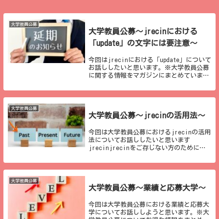
大学教員公募
大学教員公募～jrecinにおける
「update」の文字には要注意～
今回はjrecinにおける「update」について
お話ししたいと思います。※大学教員公募
に関する情報をマガジンにまとめていま
す。有料となりますが、約50本近くの記事
を含めていますので、よかったらご覧くだ
さい。大学教員公募（購入用お得版）｜
小...
大学教員公募
大学教員公募～jrecinの活用法～
今回は大学教員公募におけるjrecinの活用
法についてお話ししたいと思います
jrecinjrecinをご存じない方のために簡
単に触れておくと、jrecinというのは大学
教員の公募情報が集まるサイトのことで
す。基本的に大学教員を目指す、また
は...
大学教員公募
大学教員公募～業績と応募大学～
今回は大学教員公募における業績と応募大
学についてお話ししようと思います。※大