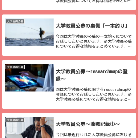
学教員公募についてお得な情報をまとめて
います。noteにて有料とはなりますが、２
０本以上の記事が詰まっていますので、ご
参考になれば幸いです。業績と応募大学こ
れまでも...
大学教員公募
大学教員公募の裏側「一本釣り」
今回は大学教員の公募の一本釣りについて
お話ししたいと思います。※大学教員公募
についてお得な情報をまとめています。
noteにて有料とはなりますが、２０本以上
の記事が詰まっていますので、ご参考にな
れば幸いです。一本釣り大学教員の公募に
は、「一本...
大学教員公募
大学教員公募～researchmapの登
録～
回は大学教員公募に関するresearchmapの
登録についてお話ししたいと思います。※
大学教員公募についてお得な情報をまとめ
ています。noteにて有料とはなりますが、
２０本以上の記事が詰まっていますので、
ご参考になれば幸いです。resear...
大学教員公募
大学教員公募～敗戦記録①～
今回は最近行われた大学教員公募における