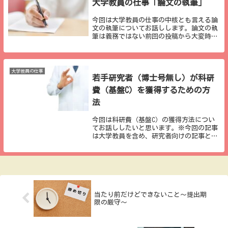
大学教員の仕事「論文の執筆」
今回は大学教員の仕事の中核とも言える論
文の執筆についてお話しします。論文の執
筆は義務ではない前回の投稿から大変時間
が経ってしまいましたが、なぜ、投稿に割
く時間がなかったかというと、「論文の執
筆」に追われていたからです。知り合いの
教員の中には...
大学教員の仕事
若手研究者（博士号無し）が科研
費（基盤C）を獲得するための方
法
今回は科研費（基盤C）の獲得方法につい
てお話ししたいと思います。※今回の記事
は大学教員を含め、研究者向けの記事とな
ります。どうか、ご承知おきください。科
研費とは研究者向けの記事と書きました
が、初めて科研費という言葉に触れる方も
いらっしゃるか...
当たり前だけどできないこと～提出期
限の厳守～