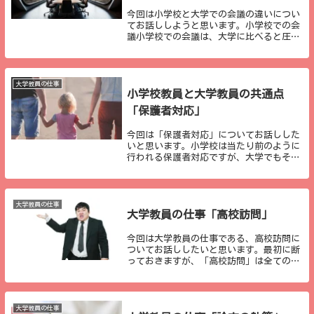
今回は小学校と大学での会議の違いについ
てお話ししようと思います。小学校での会
議小学校での会議は、大学に比べると圧倒
的に少ないです。小学校にいるとあまりそ
の少なさを感じることはないかもしれませ
んが、圧倒的に少ないです。おそらく、基
本的な会議と...
大学教員の仕事
小学校教員と大学教員の共通点
「保護者対応」
今回は「保護者対応」についてお話しした
いと思います。小学校は当たり前のように
行われる保護者対応ですが、大学でもそう
変わらず行われているのはご存知でしょう
か？もちろん、児童と学生という年齢の違
いがありますので、多少の対応の違いはあ
りますが、基...
大学教員の仕事
大学教員の仕事「高校訪問」
今回は大学教員の仕事である、高校訪問に
ついてお話ししたいと思います。最初に断
っておきますが、「高校訪問」は全ての大
学で行われている仕事ではなく、学生数が
約3000人未満の小規模大学で基本的には行
われています(肌感覚です)。高校訪問は学
生募集...
大学教員の仕事