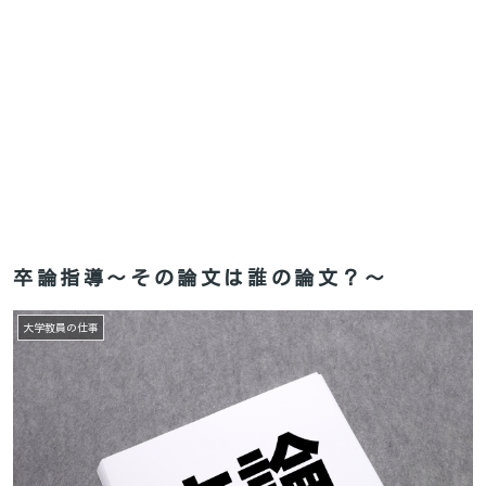
卒論指導～その論文は誰の論文？～
大学教員の仕事