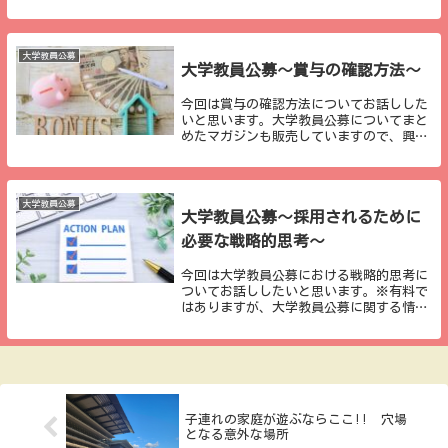
況」があります。これは、その名の通り、
大学が使ったお金、得たお金、持っている
お金などが記載されている情報であり、基
本的に公開されて...
大学教員公募
大学教員公募～賞与の確認方法～
今回は賞与の確認方法についてお話しした
いと思います。大学教員公募についてまと
めたマガジンも販売していますので、興味
のある方は是非ご参照ください。有料、無
料の記事を含めて、現在45本程度詰まった
ものです。大学教員公募（購入用お得版）
｜小学校教...
大学教員公募
大学教員公募～採用されるために
必要な戦略的思考～
今回は大学教員公募における戦略的思考に
ついてお話ししたいと思います。※有料で
はありますが、大学教員公募に関する情報
を集めたマガジンを販売しています。現在
４０本近くの記事が詰まっていますので、
良かったらご覧下さい。大学教員公募（購
入用お得版）...
子連れの家庭が遊ぶならここ!! 穴場
となる意外な場所