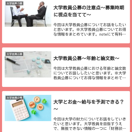
応募先月...
大学教員公募
大学教員公募の注意点～募集時期
に視点を当てて～
今回は大学教員公募についてお話をしたい
と思います。※大学教員公募についてお得
な情報をまとめています。noteにて有料と
はなりますが、２０本以上の記事が詰まっ
ていますので、ご参考になれば幸いです。
公募の出る時期大学教員公募というものは
分野を限...
大学教員公募
大学教員公募～年齢と論文数～
今回は大学教員公募における年齢と論文数
についてお話ししたいと思います。※大学
教員公募についてお得な情報をまとめてい
ます。noteにて有料とはなりますが、２０
本以上の記事が詰まっていますので、ご参
考になれば幸いです。論文の質と量大学教
員公募に...
大学教員公募
大学とお金～給与を予測できる？
～
今回は大学の財力についてお話をしていき
たいと思います。大学教員を目指すうえ
で、無視できない情報の一つに「財務状