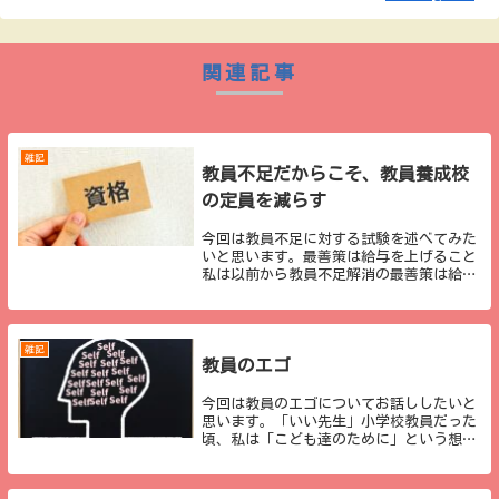
関連記事
雑記
教員不足だからこそ、教員養成校
の定員を減らす
今回は教員不足に対する試験を述べてみた
いと思います。最善策は給与を上げること
私は以前から教員不足解消の最善策は給与
を上げることだと申してきました。財源を
どうする、公務員として他の職業との整合
性が取れないなど、解決すべき問題はもち
ろんあります...
雑記
教員のエゴ
今回は教員のエゴについてお話ししたいと
思います。「いい先生」小学校教員だった
頃、私は「こども達のために」という想い
で働いていました。こども達が興味をもっ
てくれそうな授業の構想や、丸つけ、作品
へのコメント、掲示、写真の印刷などに加