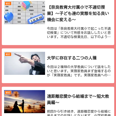
え、暑中見舞...
雑記
【奈良教育大付属小で不適切授
業】～子ども達の実態を知る良い
機会に変える～
今回は「奈良教育大付属小で起こった不適
切授業」について所感をお話ししたいと思
います。不適切な授業先日、以下のような
記事が報道されました。奈良教育大付属小
で不適切授業 9教科・活動で授業時間不
足など（毎日新聞） - Yahoo!ニュース
奈良...
雑記
大学に存在する二つの人種
今回は２種類の大学教員について話をした
いと思います。実務家教員まず登場するの
が「実務家教員」です。実務家教員へのな
り方は過去の記事でも話をしていますの
で、良かったらご覧ください。実務家教員
とは、現場での経験を経てから大学教員に
なられた方で、...
雑記
遠距離恋愛から結婚まで～短大教
員編～
前回から引き続き、遠距離恋愛から結婚に
至るまでのお話しとなります。小学校教員