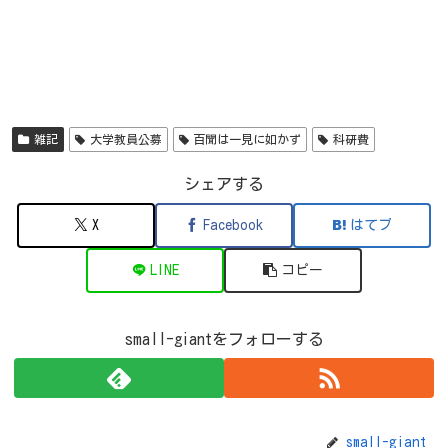
雑記
大学教員公募
百聞は一見に如かず
科研費
シェアする
X
Facebook
はてブ
LINE
コピー
small-giantをフォローする
small-giant