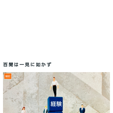
百聞は一見に如かず
雑記