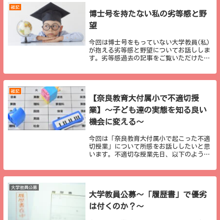
雑記
博士号を持たない私の劣等感と野
望
今回は博士号をもっていない大学教員(私)
が抱える劣等感と野望についてお話ししま
す。劣等感過去の記事をご覧いただけたら
と思うのですが、私は大学院前期課程修了
後、小学校教員として働き始めました。そ
のため、博士課程には通っておらず、もち
ろん、論文...
雑記
【奈良教育大付属小で不適切授
業】～子ども達の実態を知る良い
機会に変える～
今回は「奈良教育大付属小で起こった不適
切授業」について所感をお話ししたいと思
います。不適切な授業先日、以下のような
記事が報道されました。奈良教育大付属小
で不適切授業 9教科・活動で授業時間不
足など（毎日新聞） - Yahoo!ニュース
奈良...
大学教員公募
大学教員公募～「履歴書」で優劣
は付くのか？～