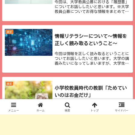
今回は、大学教員公募における「履歴書」
についてお話ししたいと思います。※大学
教員公募についてお得な情報をまとめてい
ます。noteにて有料とはなりますが、２０
本以上の記事が詰まっていますので、ご参
考になれば幸いです。履歴書における優劣
結論から...
雑記
情報リテラシーについて～情報を
正しく読み取るということ～
今回は情報を正しく読み取るということに
ついてお話ししたいと思います。大学の講
義みたいになってしまいますが、大学生に
限らず、生活上必要なことかと思いますの
で、ご容赦ください。あるニュースの一部
分まずはともかく、８年前の記事になって
はしまうので...
雑記
小学校教員時代の教訓「ためてい
いのはお金だけ」
今回は小学校教員時代に学年主任からいた
だいた言葉を紹介したいと思います。私が
メニュー
ホーム
検索
トップ
サイドバー
小学校教員として初めて学年を組ませてい
ただいたときの学年主任からタイトルのよ
うな言葉をいただきました。いただいた当
初は、正直なところ「確かにな」ぐらいに
しか感じてい...