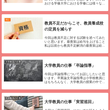
おける学修大学における学修には様々なも
のがあります。進学する専門分野によっ
て、より特化した知識、技能を学びます。
そして、忘れていきます。おそらく、大卒
の方で大学生時...
雑記
教員不足だからこそ、教員養成校
の定員を減らす
今回は教員不足に対する試験を述べてみた
いと思います。最善策は給与を上げること
私は以前から教員不足解消の最善策は給与
を上げることだと申してきました。財源を
どうする、公務員として他の職業との整合
性が取れないなど、解決すべき問題はもち
ろんあります...
大学教員の仕事
大学教員の仕事「卒論指導」
今回は卒論指導についてお話ししたいと思
います。卒業論文卒論指導は小学校教員に
はもちろんなく、大学教員の授業の中でも
１年(ゼミ配属から考えると２〜３年)を通
して行う授業であり、最も重い授業の一つ
だと考えています。ちなみに、４年制大学
では芸術系...
大学教員の仕事
大学教員の仕事「実習巡回」