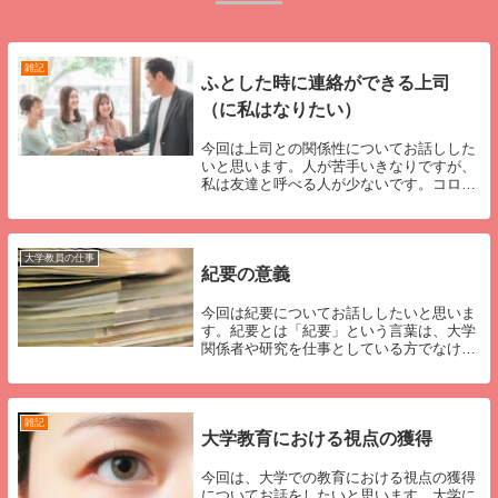
雑記
ふとした時に連絡ができる上司
（に私はなりたい）
今回は上司との関係性についてお話しした
いと思います。人が苦手いきなりですが、
私は友達と呼べる人が少ないです。コロナ
禍がさらに拍車をかけましたが、仕事関係
以外の人とプライベートで会ったのは年に
１回、２回程度だと思います。悲しい人だ
と思われるか...
大学教員の仕事
紀要の意義
今回は紀要についてお話ししたいと思いま
す。紀要とは「紀要」という言葉は、大学
関係者や研究を仕事としている方でなけれ
ば馴染みがない言葉だと思います。「紀
要」とは、大学などの研究機関が発刊して
いる学術情報誌のことです。（学術情報誌
とは、様々な研...
雑記
大学教育における視点の獲得
今回は、大学での教育における視点の獲得
についてお話をしたいと思います。大学に