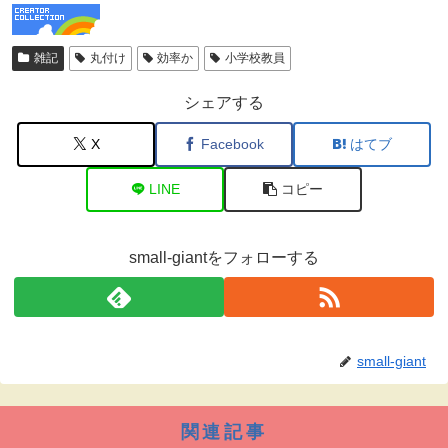
雑記
丸付け
効率か
小学校教員
シェアする
X
Facebook
はてブ
LINE
コピー
small-giantをフォローする
small-giant
関連記事