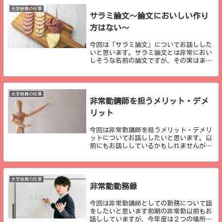
まっていきま...
大学教員の仕事
サラミ論文～論文においしい作り
方はない～
今回は「サラミ論文」についてお話しした
いと思います。サラミ論文とは非常におい
しそうな名前の論文ですが、その実はまっ
たくおいしくない論文の一種です。サラミ
論文とは、「本来１つの論文として掲載可
能な研究を複数に分散して作成する論文」
のことです。...
大学教員の仕事
非常勤講師を担うメリット・デメ
リット
今回は非常勤講師を担うメリット・デメリ
ットについてお話ししたいと思います。以
前にもお話ししているかもしれませんが、
時間が経っていますので、改めて現在の自
分が感じているメリット・デメリットにつ
いてお話ししたいと思います。私は現在一
つの非常勤講...
大学教員の仕事
非常勤勤務録
今回は非常勤講師としての勤務について話
をしたいと思います前期の非常勤以前もお
話ししていますが、今年度は２つの場所で