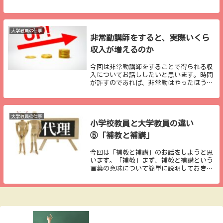
非常勤の採用をいただきました。有料とは
なりますが、詳しくは以下をご覧くださ
い。採用は前期１つ、後期１つとなります
ので、現在進行...
大学教員の仕事
非常勤講師をすると、実際いくら
収入が増えるのか
今回は非常勤講師をすることで得られる収
入についてお話ししたいと思います。時間
が許すのであれば、非常勤はやったほうが
いい以前の記事でもお話ししていますが、
私は現在１校の非常勤講師を務めており、
次年度からさらにもう１校の非常勤講師を
務めさせてい...
大学教員の仕事
小学校教員と大学教員の違い
⑤「補教と補講」
今回は「補教と補講」のお話をしようと思
います。「補教」まず、補教と補講という
言葉の意味について簡単に説明しておきま
すが、「補教」というのは、主に小学校で
使われる言葉です。担任教員が研修などの
出張や病欠をした際に、他の教員が代わっ
て授業を行う...